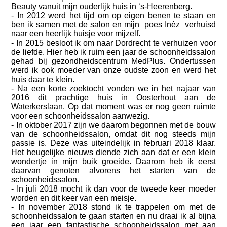
Beauty vanuit mijn ouderlijk huis in ‘s-Heerenberg.
- In 2012 werd het tijd om op eigen benen te staan en
ben ik samen met de salon en mijn poes Inèz verhuisd
naar een heerlijk huisje voor mijzelf.
- In 2015 besloot ik om naar Dordrecht te verhuizen voor
de liefde. Hier heb ik ruim een jaar de schoonheidssalon
gehad bij gezondheidscentrum MedPlus. Ondertussen
werd ik ook moeder van onze oudste zoon en werd het
huis daar te klein.
- Na een korte zoektocht vonden we in het najaar van
2016 dit prachtige huis in Oosterhout aan de
Waterkerslaan. Op dat moment was er nog geen ruimte
voor een schoonheidssalon aanwezig.
- In oktober 2017 zijn we daarom begonnen met de bouw
van de schoonheidssalon, omdat dit nog steeds mijn
passie is. Deze was uiteindelijk in februari 2018 klaar.
Het heugelijke nieuws diende zich aan dat er een klein
wondertje in mijn buik groeide. Daarom heb ik eerst
daarvan genoten alvorens het starten van de
schoonheidssalon.
- In juli 2018 mocht ik dan voor de tweede keer moeder
worden en dit keer van een meisje.
- In november 2018 stond ik te trappelen om met de
schoonheidssalon te gaan starten en nu draai ik al bijna
een jaar een fantastische schoonheidssalon met aan